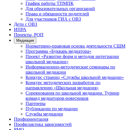
График работы ТПМПК
Для образовательных организаций
Права и обязанности родителей
Для участников ГИА с ОВЗ
Дети с ОВЗ
ИПРА
Проекты, РОП
Медиация
Нормативно-правовая основа деятельности СШМ
Программа «Букварь медиатора»
Проект «Развитие форм и методов интеграции
школьной медиации»
Информационно-методические семинары по
школьной медиации
Конкурс страниц «Службы школьной медиации»
Конкурс методических разработок по
направлению «Школьная медиация»
Соревнования по школьной медиации. Турнир
команд медиаторов-ровесников
Партнеры
Публикации по медиации
Службы медиации
Профориентация
Профилактика зависимостей
РМО