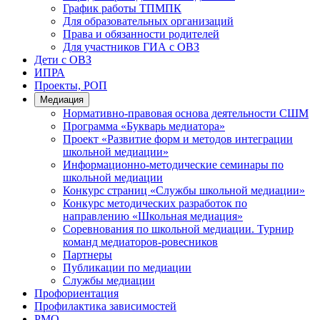
График работы ТПМПК
Для образовательных организаций
Права и обязанности родителей
Для участников ГИА с ОВЗ
Дети с ОВЗ
ИПРА
Проекты, РОП
Медиация
Нормативно-правовая основа деятельности СШМ
Программа «Букварь медиатора»
Проект «Развитие форм и методов интеграции
школьной медиации»
Информационно-методические семинары по
школьной медиации
Конкурс страниц «Службы школьной медиации»
Конкурс методических разработок по
направлению «Школьная медиация»
Соревнования по школьной медиации. Турнир
команд медиаторов-ровесников
Партнеры
Публикации по медиации
Службы медиации
Профориентация
Профилактика зависимостей
РМО